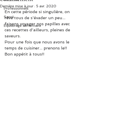
Dernière mise à jour :
5 avr. 2020
Professionnels
En cette période si singulière, on 
Santé
rêve tous de s'évader un peu... 
faisons voyager nos papilles avec 
Equilibrage alimentaire
ces recettes d'ailleurs, pleines de 
saveurs. 
Pour une fois que nous avons le 
temps de cuisiner... prenons le!!
Bon appétit à tous!!