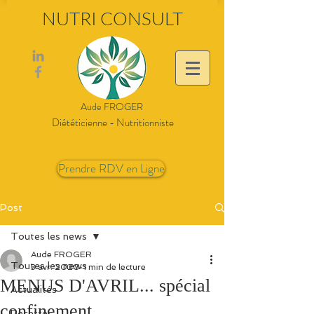
NUTRI CONSULT
Aude FROGER
Diététicienne - Nutritionniste
Prendre RDV en Ligne
Post
Toutes les news
Aude FROGER
Toutes les news
3 avr. 2020
1 min de lecture
MENUS D'AVRIL... spécial
Actualités
confinement
Recettes