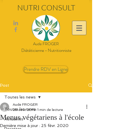
NUTRI CONSULT
Aude FROGER
Diététicienne - Nutritionniste
Prendre RDV en Ligne
Post
Toutes les news
Aude FROGER
Toutes les news
29 août 2019
1 min de lecture
Menus végétariens à l'école
Actualités
Dernière mise à jour :
25 févr. 2020
Recettes