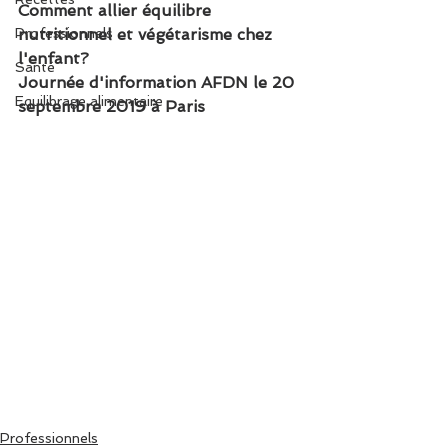
Comment allier équilibre 
Professionnels
nutritionnel et végétarisme chez 
l'enfant?
Santé
Journée d'information AFDN le 20 
Equilibrage alimentaire
septembre 2019 à Paris
Professionnels