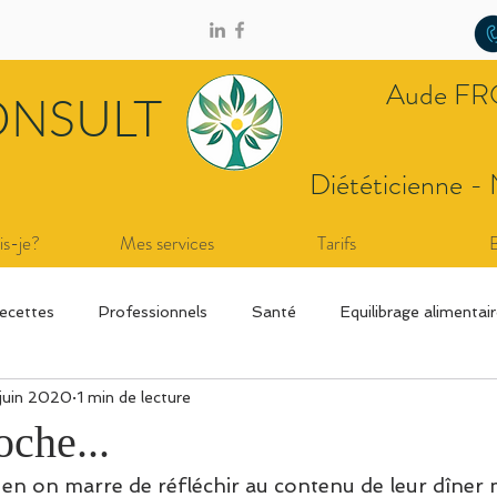
Aude F
ONSULT
Diététicienne - 
is-je?
Mes services
Tarifs
ecettes
Professionnels
Santé
Equilibrage alimentai
 juin 2020
1 min de lecture
oche...
i en on marre de réfléchir au contenu de leur dîner 