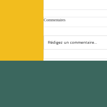
Commentaires
Rédigez un commentaire...
Manger mieux, bouger plus... ok
mais comment on fait?