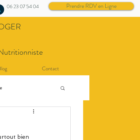
Prendre RDV en Ligne
06 23 07 54 04
ROGER
Nutritionniste
Blog
Contact
re
urtout bien 