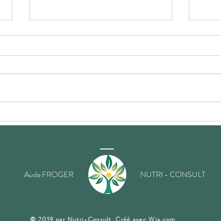
Belle et Joyeuse année 2024
La me
la pr
Aude FROGER
NUTRI - CONSULT
​© 2019 par Nutri-Consult. Créé avec
Wix.com