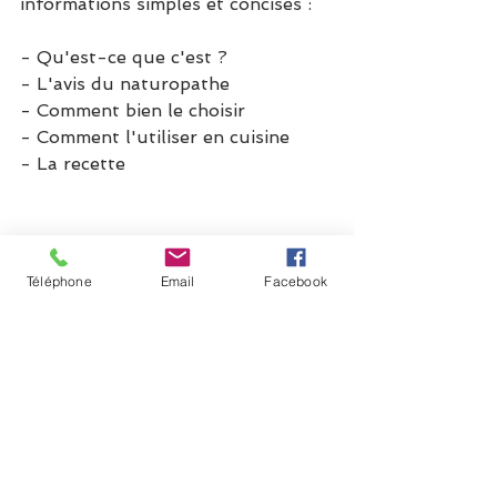
informations simples et concises :
- Qu'est-ce que c'est ?
- L'avis du naturopathe
- Comment bien le choisir
- Comment l'utiliser en cuisine
- La recette
Téléphone
Email
Facebook
Pour terminer sur ce livre, je dirai 
qu'il est une source intéressante 