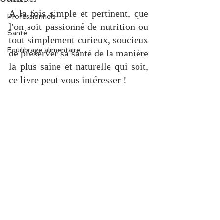
A la fois simple et pertinent, que 
Professionnels
l'on soit passionné de nutrition ou 
Santé
tout simplement curieux, soucieux 
Equilibrage alimentaire
de préserver sa santé de la manière 
la plus saine et naturelle qui soit, 
ce livre peut vous intéresser !