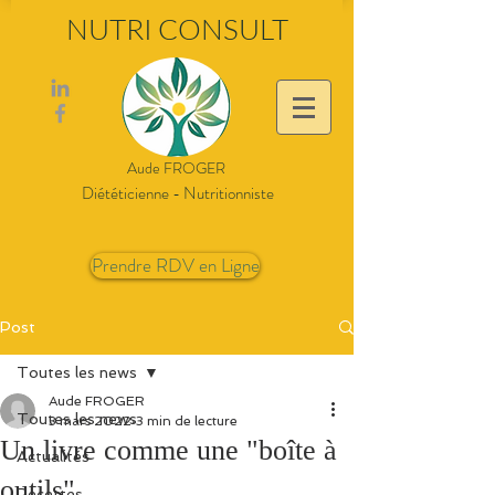
NUTRI CONSULT
Aude FROGER
Diététicienne - Nutritionniste
Prendre RDV en Ligne
Post
Toutes les news
Aude FROGER
Toutes les news
3 mars 2022
3 min de lecture
Un livre comme une "boîte à
Actualités
outils"
Recettes