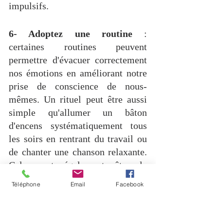
impulsifs.
6- Adoptez une routine
 :
certaines routines peuvent 
permettre d'évacuer correctement 
nos émotions en améliorant notre 
prise de conscience de nous-
mêmes. Un rituel peut être aussi 
simple qu'allumer un bâton 
d'encens systématiquement tous 
les soirs en rentrant du travail ou 
de chanter une chanson relaxante. 
Cela peut également être la 
récitation d'une prière à voix 
Téléphone
Email
Facebook
haute. Une bonne méthode 
consiste à entretenir un journal 
intime car celui-ci permet 