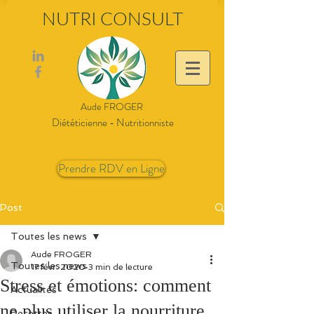
NUTRI CONSULT
Aude FROGER
Diététicienne - Nutritionniste
Prendre RDV en Ligne
Post
Toutes les news
Aude FROGER
Toutes les news
17 févr. 2020
3 min de lecture
Stress et émotions: comment
Actualités
ne plus utiliser la nourriture
Recettes