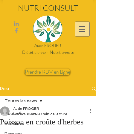
NUTRI CONSULT
Aude FROGER
Diététicienne - Nutritionniste
Prendre RDV en Ligne
Post
Toutes les news
Aude FROGER
Toutes les news
25 févr. 2020
0 min de lecture
Poisson en croûte d'herbes
Actualités
Recettes